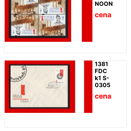
NOON
cena
1381
FDC
k1 S-
0305
cena