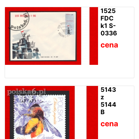
1525
FDC
k1 S-
0336
cena
5143
z
5144
B
cena