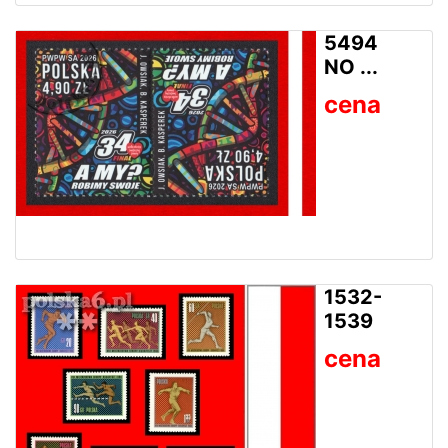
5494
NO ...
cena
1532-
1539
cena