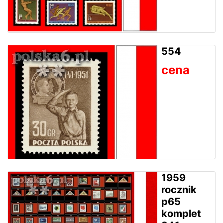
554
cena
1959
rocznik
p65
komplet