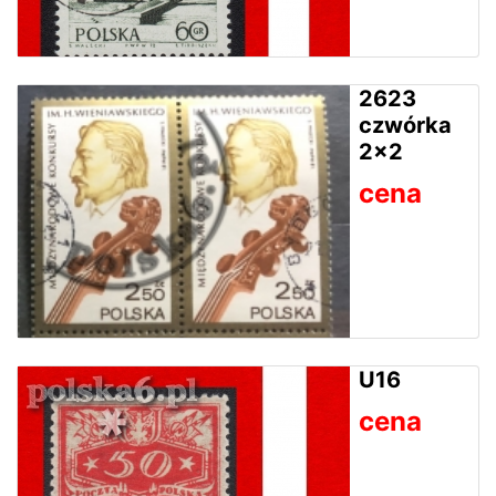
2623
czwórka
2x2
cena
U16
cena