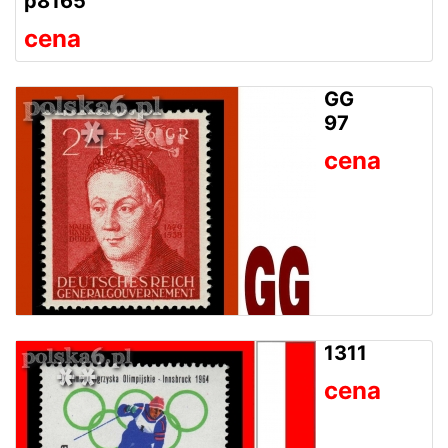
p8165
cena
GG
97
cena
1311
cena