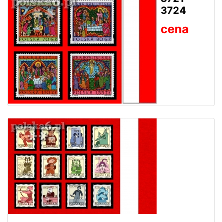
3724
cena