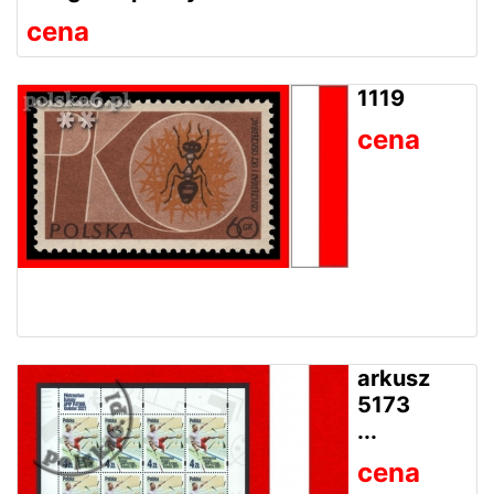
cena
1119
cena
arkusz
5173
...
cena