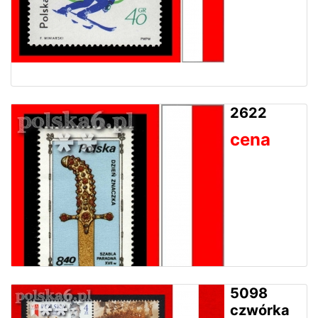
2622
cena
5098
czwórka