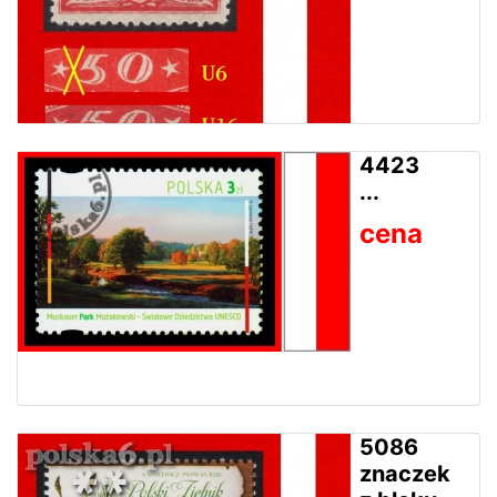
4423
...
cena
5086
znaczek