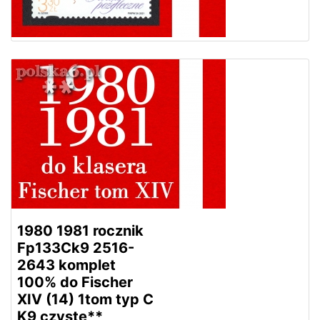
1980 1981 rocznik
Fp133Ck9 2516-
2643 komplet
100% do Fischer
XIV (14) 1tom typ C
K9 czyste**