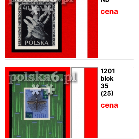
cena
1201
blok
35
(25)
cena