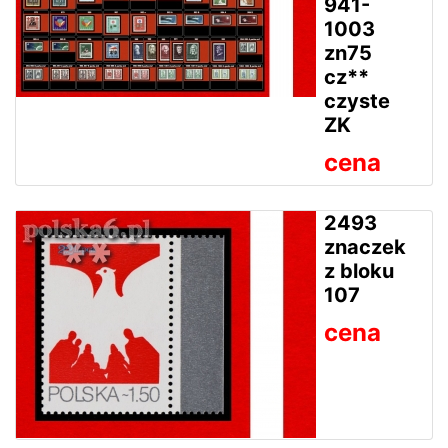
941-
1003
zn75
cz**
czyste
ZK
cena
2493
znaczek
z bloku
107
cena