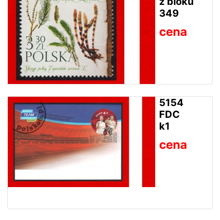
z bloku
349
cena
5154
FDC
k1
cena