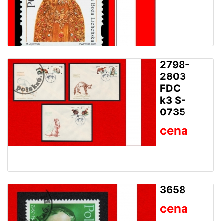
2798-
2803
FDC
k3 S-
0735
cena
3658
cena