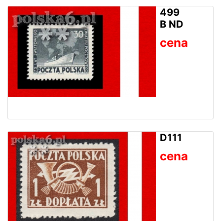
499
B ND
cena
D111
cena