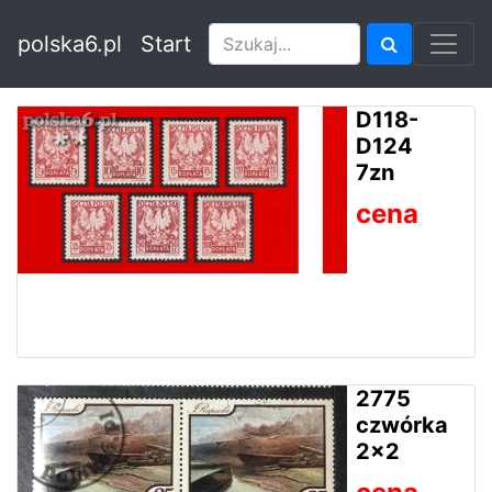
polska6.pl
Start
D118-
D124
7zn
cena
2775
czwórka
2x2