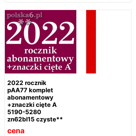
2022 rocznik
pAA77 komplet
abonamentowy
+znaczki cięte A
5190-5280
zn62bl15 czyste**
cena