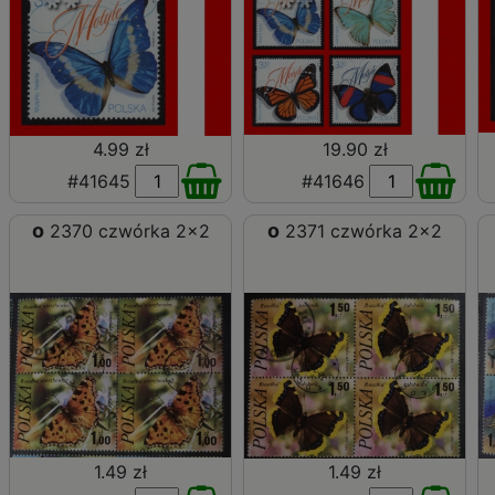
4.99 zł
19.90 zł
#41645
#41646
o
o
2370 czwórka 2x2
2371 czwórka 2x2
1.49 zł
1.49 zł