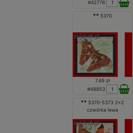
#42776
**
5370
7.49 zł
#48853
**
5370-5373 2x2
czwórka lewa