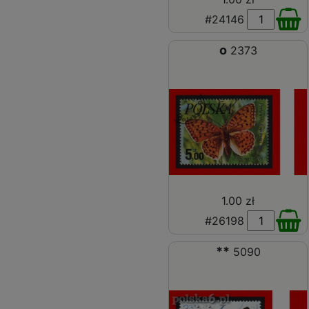
#24146
o
2373
1.00 zł
#26198
**
5090