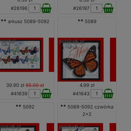
#26196
#26197
**
**
arkusz 5089-5092
5089
39.90 zł
65.00 zł
4.99 zł
#41639
#41643
**
**
5092
5089-5092 czwórka
2x2