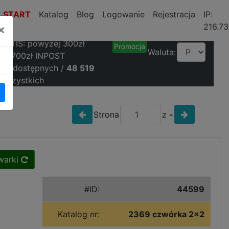
START
Katalog
Blog
Logowanie
Rejestracja
IP:
216.73
×
RATIS: powyżej 300zł
Promocja
Waluta:
ta, 700zł INPOST
956
dostępnych /
48 519
wszystkich
Strona
z
-
warki
#ID:
44599
Katalog nr:
2369 czwórka 2x2