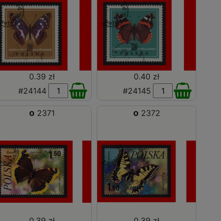
0.39 zł
0.40 zł
#24144
#24145
o
o
2371
2372
0.39 zł
0.39 zł