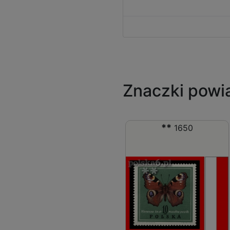
Znaczki powi
**
1650