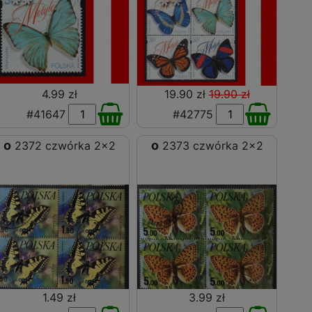
4.99 zł
19.90 zł
19.90 zł
#41647
#42775
o
o
2372 czwórka 2x2
2373 czwórka 2x2
1.49 zł
3.99 zł