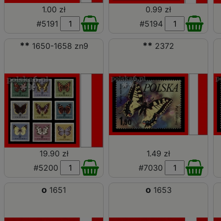
1.00 zł
0.99 zł
#5191
#5194
**
**
1650-1658 zn9
2372
19.90 zł
1.49 zł
#5200
#7030
o
o
1651
1653