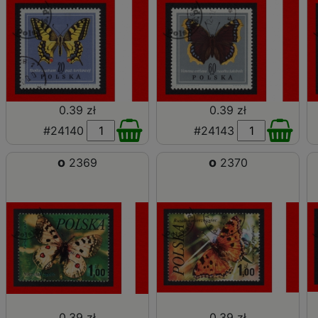
0.39 zł
0.39 zł
#24140
#24143
o
o
2369
2370
0.39 zł
0.39 zł