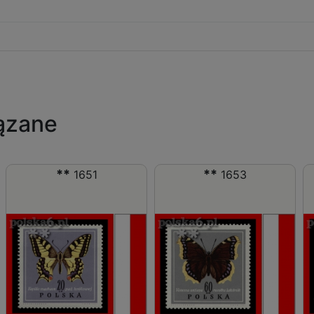
ązane
**
**
1651
1653