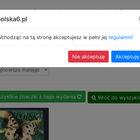
emmonimetr.pl
groszy.pl
phila.pl
olska6.pl
Wysyłka G
Rabat od 5% do 10%
Pocz
chodząc na tą stronę akceptujesz w pełni jej
regulamin!
Pozycje
11 
Nie akceptuję
Akceptuję
zystkie znaczki z tego wydania
Wróć do wyszuki