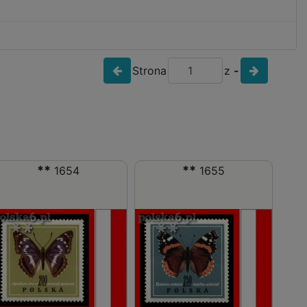
Strona
z
-
**
**
1654
1655