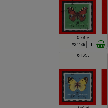
0.39 zł
#24139
o
1656
1.00 zł