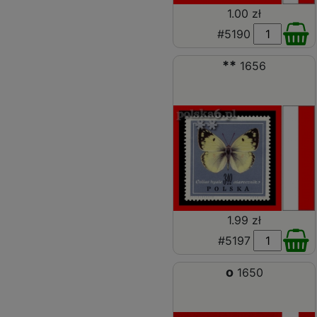
1.00 zł
#5190
**
1656
1.99 zł
#5197
o
1650