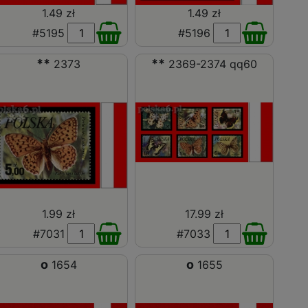
1.49 zł
1.49 zł
#5195
#5196
**
**
2373
2369-2374 qq60
1.99 zł
17.99 zł
#7031
#7033
o
o
1654
1655