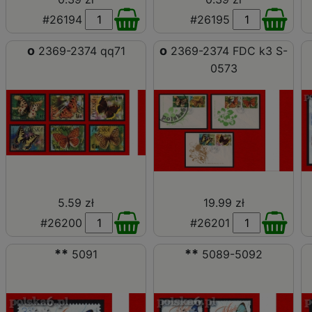
#26194
#26195
o
o
2369-2374 qq71
2369-2374 FDC k3 S-
0573
5.59 zł
19.99 zł
#26200
#26201
**
**
5091
5089-5092