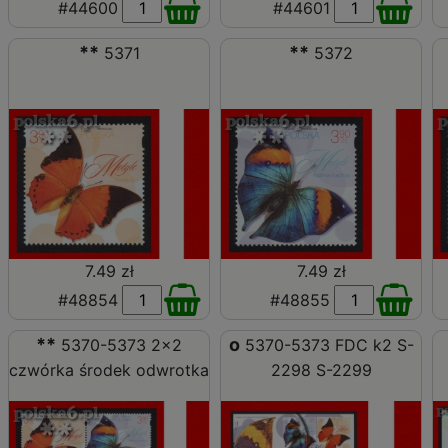
#44600
#44601
**
**
5371
5372
7.49 zł
7.49 zł
#48854
#48855
**
o
5370-5373 2x2
5370-5373 FDC k2 S-
czwórka środek odwrotka
2298 S-2299