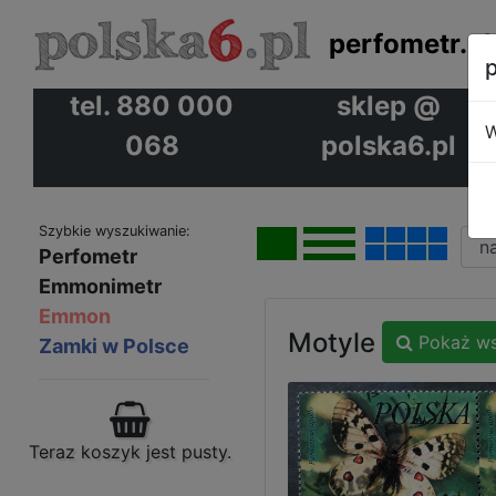
perfometr.pl
p
tel. 880 000
sklep @
W
068
polska6.pl
Szybkie wyszukiwanie:
Perfometr
Emmonimetr
Emmon
Motyle
Pokaż ws
Zamki w Polsce
Teraz koszyk jest pusty.