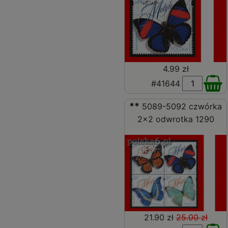
4.99 zł
#41644
**
5089-5092 czwórka
2x2 odwrotka 1290
21.90 zł
25.00 zł