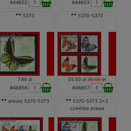
#44602
#44603
**
**
5373
5370-5373
7.49 zł
25.50 zł
30.00 zł
#48856
#48857
**
**
arkusz 5370-5373
5370-5373 2x2
czwórka prawa