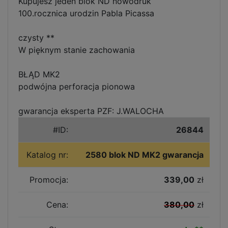
Kupujesz jeden blok ND nowodruk
100.rocznica urodzin Pabla Picassa
czysty **
W pięknym stanie zachowania
BŁĄD MK2
podwójna perforacja pionowa
gwarancja eksperta PZF: J.WALOCHA
#ID:
26844
Katalog nr:
2580 blok ND MK2 gwarancja
Promocja:
339,00
zł
Cena:
380,00
zł