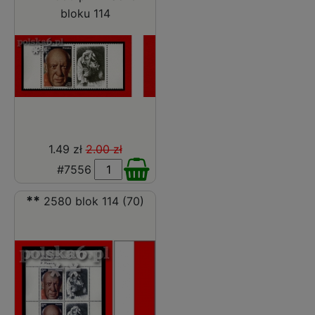
bloku 114
1.49 zł
2.00 zł
#7556
**
2580 blok 114 (70)