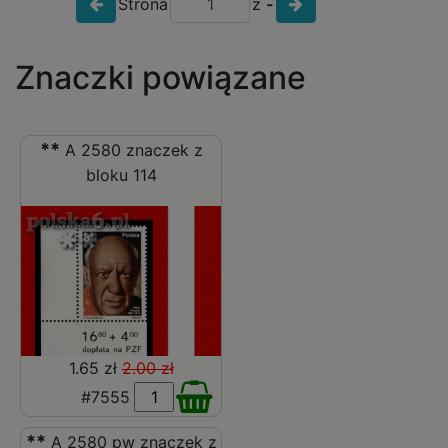
Strona
z
-
Znaczki powiązane
**
A 2580 znaczek z
bloku 114
1.65 zł
2.00 zł
#7555
**
A 2580 pw znaczek z