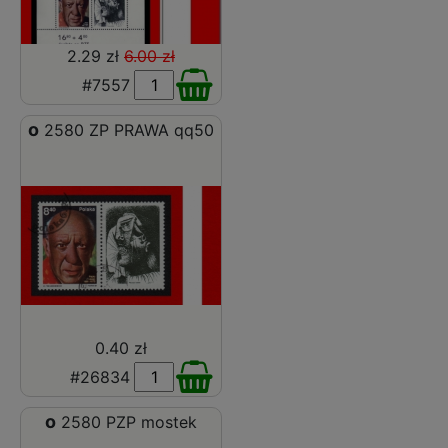
2.29 zł
6.00 zł
#7557
o
2580 ZP PRAWA qq50
0.40 zł
#26834
o
2580 PZP mostek