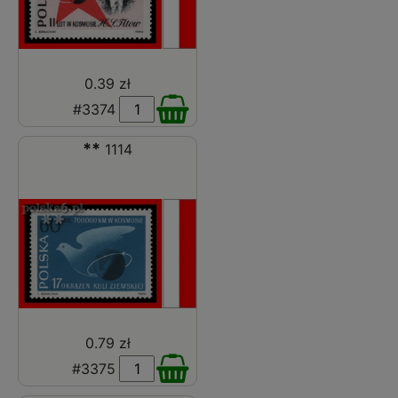
0.39 zł
#3374
**
1114
0.79 zł
#3375