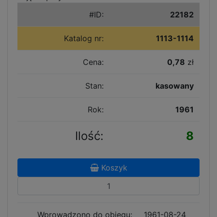
#ID:
22182
Katalog nr:
1113-1114
Cena:
0,78
zł
Stan:
kasowany
Rok:
1961
Ilość:
8
Koszyk
Wprowadzono do obiegu:
1961-08-24